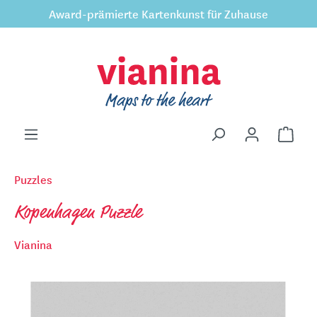
Award-prämierte Kartenkunst für Zuhause
inhalt springen
Puzzles
Kopenhagen Puzzle
Vianina