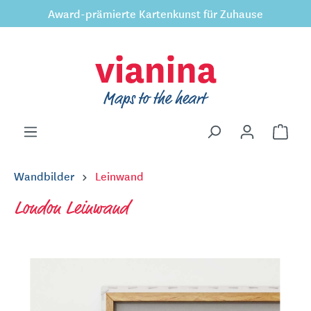
Award-prämierte Kartenkunst für Zuhause
inhalt springen
Wandbilder
Leinwand
London Leinwand