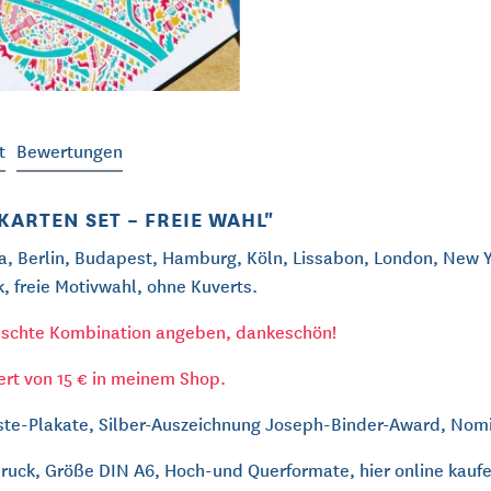
t
Bewertungen
ARTEN SET – FREIE WAHL"
a, Berlin, Budapest, Hamburg, Köln, Lissabon, London, New Y
k, freie Motivwahl, ohne Kuverts.
ünschte Kombination angeben, dankeschön!
ert von 15 € in meinem Shop.
este-Plakate, Silber-Auszeichnung Joseph-Binder-Award, No
druck, Größe DIN A6, Hoch-und Querformate, hier online kaufe