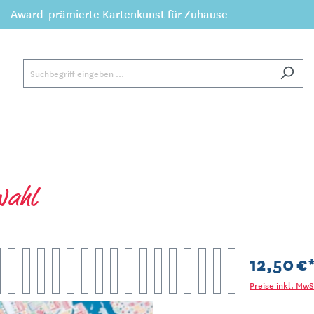
Award-prämierte Kartenkunst für Zuhause
Wahl
12,50 €
Preise inkl. Mw