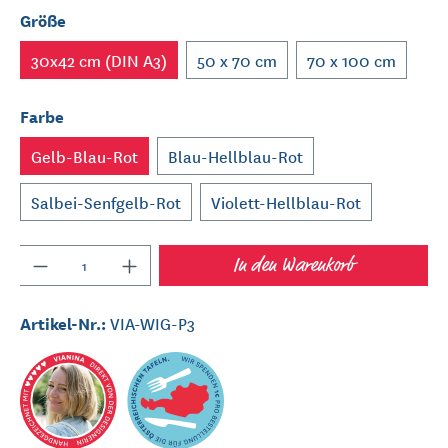
Größe
30x42 cm (DIN A3)
50 x 70 cm
70 x 100 cm
Farbe
Gelb-Blau-Rot
Blau-Hellblau-Rot
Salbei-Senfgelb-Rot
Violett-Hellblau-Rot
Anzahl
In den Warenkorb
Artikel-Nr.:
VIA-WIG-P3