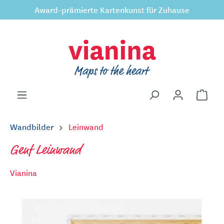
Award-prämierte Kartenkunst für Zuhause
inhalt springen
Wandbilder
Leinwand
Genf Leinwand
Vianina